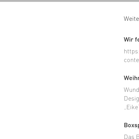
Weite
Wir f
https
conte
Weih
Wunde
Desig
„Eike
Boxsp
Das B