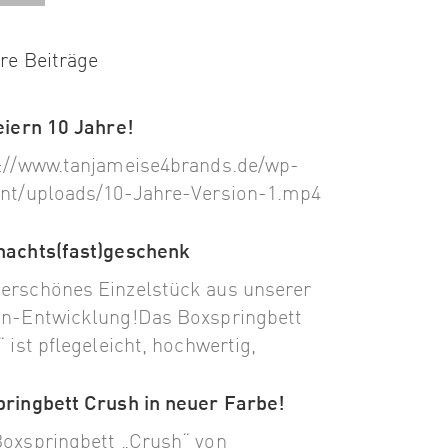
re Beiträge
eiern 10 Jahre!
://www.tanjameise4brands.de/wp-
nt/uploads/10-Jahre-Version-1.mp4
nachts(fast)geschenk
rschönes Einzelstück aus unserer
n-Entwicklung!Das Boxspringbett
“ ist pflegeleicht, hochwertig,
ringbett Crush in neuer Farbe!
oxspringbett „Crush“ von