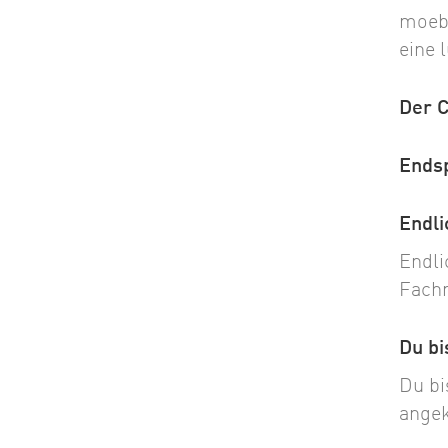
moebe
eine 
Der 
Ends
Endli
Endli
Fach
Du bi
Du bi
angek