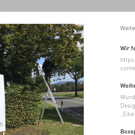
Weite
Wir f
https
conte
Weih
Wunde
Desig
„Eike
Boxsp