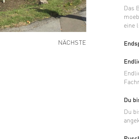
Das B
moebe
eine 
NÄCHSTE
Ends
Endli
Endli
Fach
Du bi
Du bi
angek
Pusch