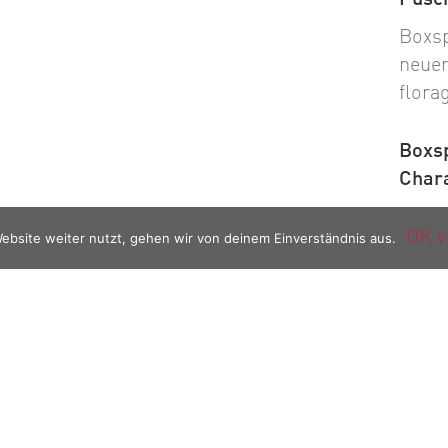
Boxsp
neuen
flora
Boxsp
Char
Erleb
OK v
ebsite weiter nutzt, gehen wir von deinem Einverständnis aus.
Boxsp
Boxsp
Boxsp
heute