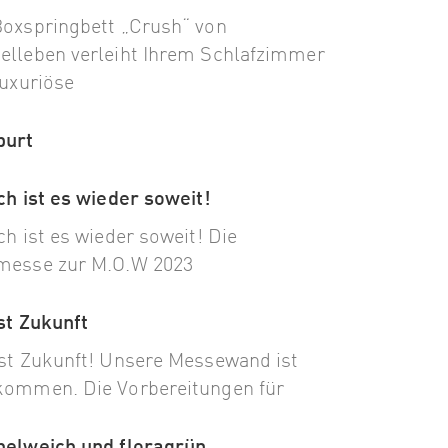
oxspringbett „Crush“ von
lleben verleiht Ihrem Schlafzimmer
luxuriöse
purt
ch ist es wieder soweit!
ch ist es wieder soweit! Die
messe zur M.O.W 2023
st Zukunft
st Zukunft! Unsere Messewand ist
ommen. Die Vorbereitungen für
elweich und floragrün