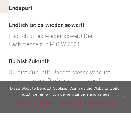
Endspurt
Endlich ist es wieder soweit!
Endlich ist es wieder soweit! Die
Fachmesse zur M.O.W 2023
Du bist Zukunft
Du bist Zukunft! Unsere Messewand ist
angekommen. Die Vorbereitungen für
Diese Website benutzt Cookies. Wenn du die Website weiter
nutzt, gehen wir von deinem Einverständnis aus.
Boxspringbett Crush, ein Bett mit
OK verstanden
Datenschutzerklärung
Charakter
Erleben Sie zeitlose Eleganz mit dem
Boxspringbett Crush. Der hochwertige