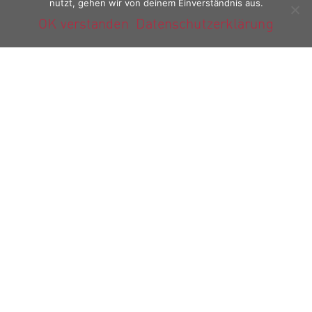
nutzt, gehen wir von deinem Einverständnis aus.
Du bist Zukunft
OK verstanden
Datenschutzerklärung
Du bist Zukunft! Unsere Messewand ist
angekommen. Die Vorbereitungen für
Puschelweich und floragrün
Boxspringbett „Immergrün“ _ aus unserer
neuen Kollektion …puschelweich &
floragrün
Boxspringbett Crush, ein Bett mit
Charakter
Erleben Sie zeitlose Eleganz mit dem
Boxspringbett Crush. Der hochwertige