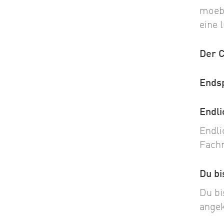
moebe
eine 
Der 
Ends
Endli
Endli
Fach
Du bi
Du bi
angek