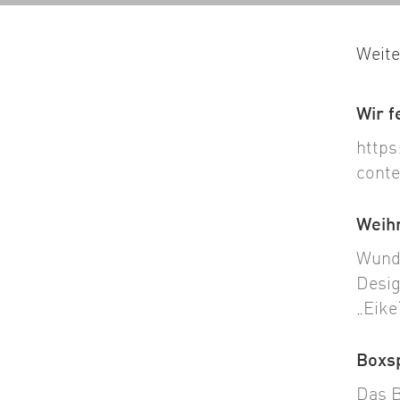
Weite
Wir f
https
conte
Weih
Wunde
Desig
„Eike
Boxsp
Das B