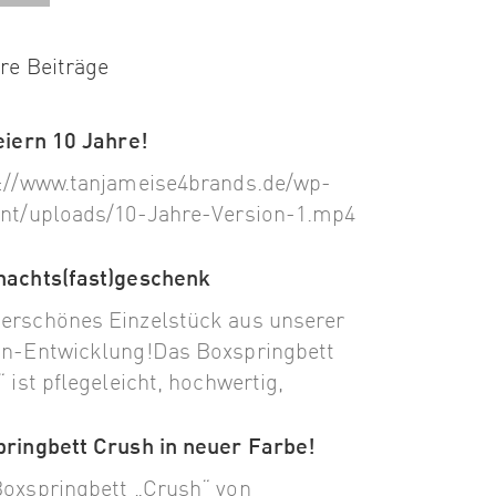
re Beiträge
eiern 10 Jahre!
://www.tanjameise4brands.de/wp-
nt/uploads/10-Jahre-Version-1.mp4
nachts(fast)geschenk
rschönes Einzelstück aus unserer
n-Entwicklung!Das Boxspringbett
“ ist pflegeleicht, hochwertig,
ringbett Crush in neuer Farbe!
oxspringbett „Crush“ von