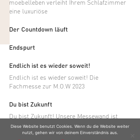
moebelleben verleiht Ihrem Schlafzimmer
eine luxuriöse
Der Countdown läuft
Endspurt
Endlich ist es wieder soweit!
Endlich ist es wieder soweit! Die
Fachmesse zur M.O.W 2023
Du bist Zukunft
Du bist Zukunft! Unsere Messewand ist
angekommen. Die Vorbereitungen für
Diese Website benutzt Cookies. Wenn du die Website weiter
nutzt, gehen wir von deinem Einverständnis aus.