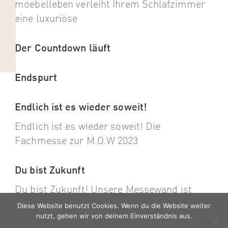
moebelleben verleiht Ihrem Schlafzimmer
eine luxuriöse
Der Countdown läuft
Endspurt
Endlich ist es wieder soweit!
Endlich ist es wieder soweit! Die
Fachmesse zur M.O.W 2023
Du bist Zukunft
Du bist Zukunft! Unsere Messewand ist
angekommen. Die Vorbereitungen für
Diese Website benutzt Cookies. Wenn du die Website weiter
nutzt, gehen wir von deinem Einverständnis aus.