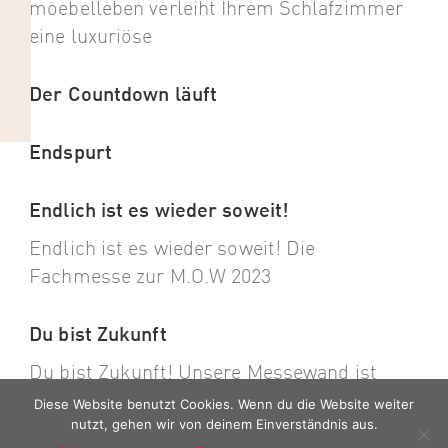
moebelleben verleiht Ihrem Schlafzimmer
eine luxuriöse
Der Countdown läuft
Endspurt
Endlich ist es wieder soweit!
Endlich ist es wieder soweit! Die
Fachmesse zur M.O.W 2023
Du bist Zukunft
Du bist Zukunft! Unsere Messewand ist
angekommen. Die Vorbereitungen für
Diese Website benutzt Cookies. Wenn du die Website weiter
nutzt, gehen wir von deinem Einverständnis aus.