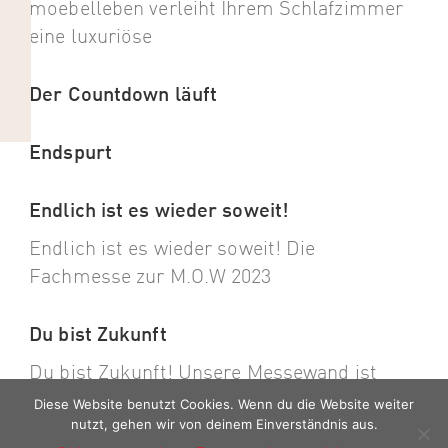
moebelleben verleiht Ihrem Schlafzimmer
eine luxuriöse
Der Countdown läuft
Endspurt
Endlich ist es wieder soweit!
Endlich ist es wieder soweit! Die
Fachmesse zur M.O.W 2023
Du bist Zukunft
Du bist Zukunft! Unsere Messewand ist
angekommen. Die Vorbereitungen für
Diese Website benutzt Cookies. Wenn du die Website weiter
nutzt, gehen wir von deinem Einverständnis aus.