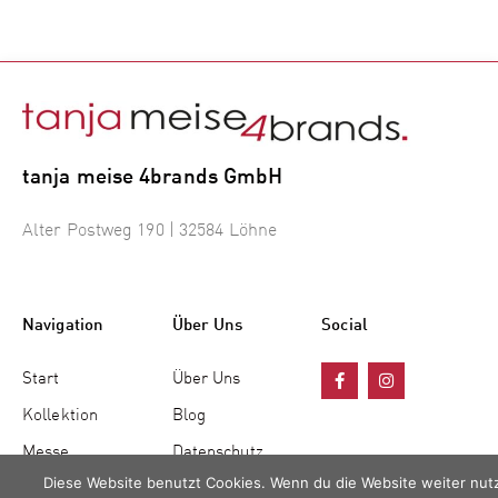
tanja meise 4brands GmbH
Alter Postweg 190 | 32584 Löhne
Navigation
Über Uns
Social
Start
Über Uns
Kollektion
Blog
Messe
Datenschutz
Diese Website benutzt Cookies. Wenn du die Website weiter nutz
Jobs
Impressum