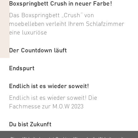
Boxspringbett Crush in neuer Farbe!
Das Boxspringbett „Crush“ von
moebelleben verleiht Ihrem Schlafzimmer
eine luxuriöse
Der Countdown läuft
Endspurt
Endlich ist es wieder soweit!
Endlich ist es wieder soweit! Die
Fachmesse zur M.O.W 2023
Du bist Zukunft
Du bist Zukunft! Unsere Messewand ist