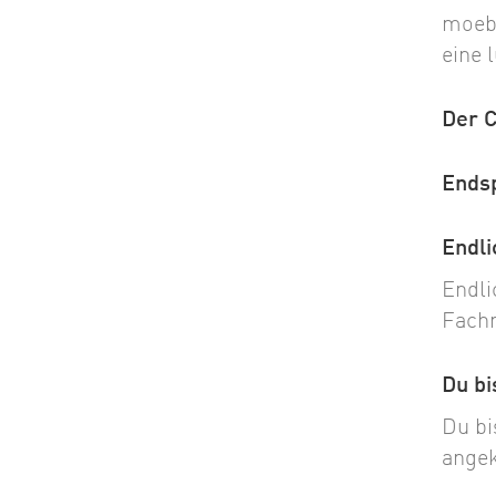
moebe
eine 
Der 
Ends
Endli
Endli
Fach
Du bi
Du bi
angek