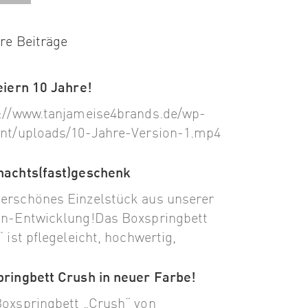
re Beiträge
eiern 10 Jahre!
://www.tanjameise4brands.de/wp-
nt/uploads/10-Jahre-Version-1.mp4
nachts(fast)geschenk
rschönes Einzelstück aus unserer
n-Entwicklung!Das Boxspringbett
“ ist pflegeleicht, hochwertig,
ringbett Crush in neuer Farbe!
oxspringbett „Crush“ von