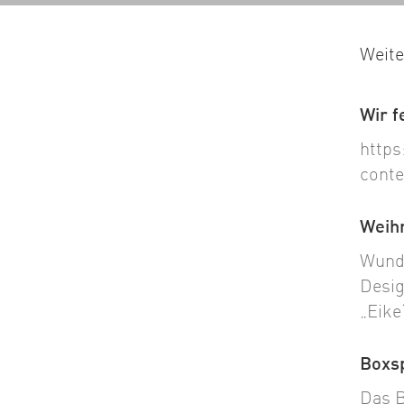
Weite
Wir f
https
conte
Weih
Wunde
Desig
„Eike
Boxsp
Das B