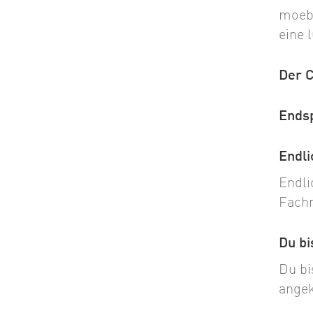
moebe
eine 
Der 
Ends
Endli
Endli
Fach
Du bi
Du bi
angek