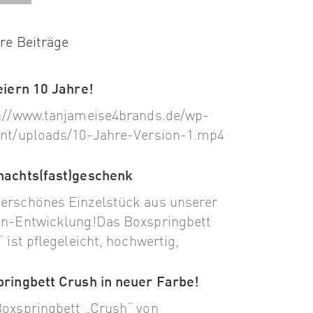
re Beiträge
eiern 10 Jahre!
://www.tanjameise4brands.de/wp-
nt/uploads/10-Jahre-Version-1.mp4
nachts(fast)geschenk
rschönes Einzelstück aus unserer
n-Entwicklung!Das Boxspringbett
“ ist pflegeleicht, hochwertig,
ringbett Crush in neuer Farbe!
oxspringbett „Crush“ von