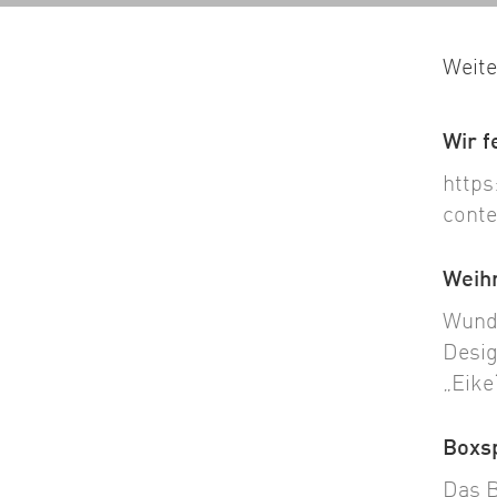
Weite
Wir f
https
conte
Weih
Wunde
Desig
„Eike
Boxsp
Das B