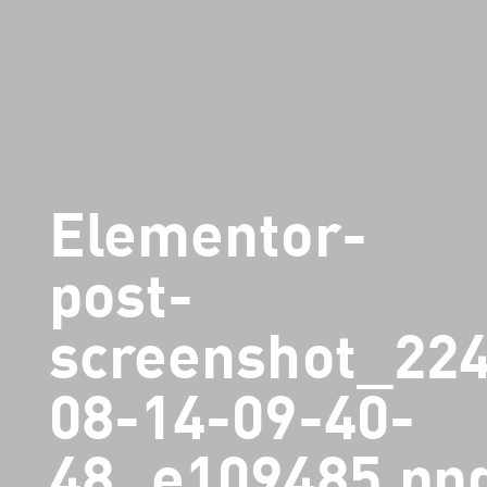
Elementor-
post-
screenshot_22
08-14-09-40-
48_e109485.pn